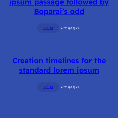
ipsum passage followed by
Boparai’s odd
未分類
2021年1月22日
Creation timelines for the
standard lorem ipsum
未分類
2021年1月22日